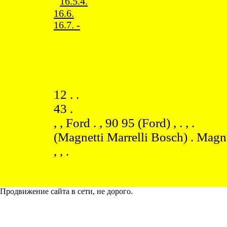
16.5.4.
16.6.
16.7. -
12 . .
43 .
, , Ford . , 90 95 (Ford) , . , .
(Magnetti Marrelli Bosch) . Magnet
, , .
Продвижение сайта в сети, не дорого.