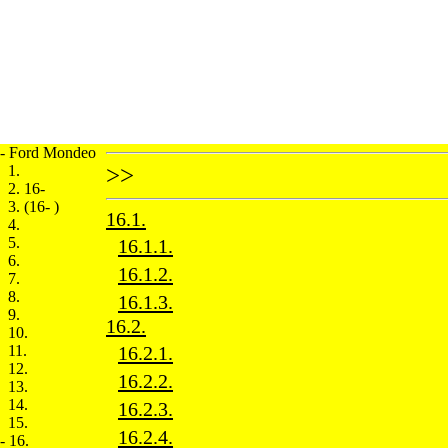
- Ford Mondeo
1.
>>
2. 16-
3. (16- )
16.1.
4.
5.
16.1.1.
6.
16.1.2.
7.
8.
16.1.3.
9.
16.2.
10.
11.
16.2.1.
12.
16.2.2.
13.
14.
16.2.3.
15.
16.2.4.
-
16.