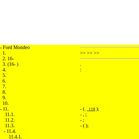
- Ford Mondeo
1.
>>
>>
>>
2. 16-
3. (16- )
.
4.
:
5.
6.
7.
8.
9.
10.
-
11.
- (.
);
. 118
11.1.
- , ;
11.2.
- ;
11.3.
- ( );
-
11.4.
11.4.1.