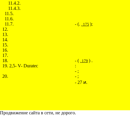
11.4.2.
11.4.3.
11.5.
11.6.
11.7.
- (.
);
. 175
12.
13.
14.
15.
16.
17.
18.
- (
) .
. 179
19. 2,5- V- Duratec
:
- ;
20.
- ;
- 27 ͷ.
Продвижение сайта в сети, не дорого.